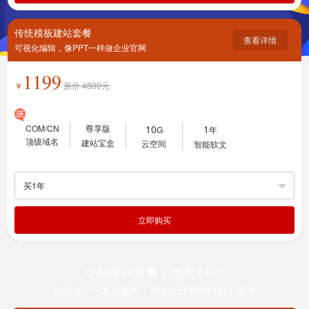
传统模板建站套餐
查看详情
可视化编辑，像PPT一样做企业官网
1199
￥
原价
4800
元
COM/CN
尊享版
10
1
G
年
顶级域名
建站宝盒
云空间
智能软文
买1年
立即购买
定制建站套餐，低至2.6折
网站设计一条龙服务，资深设计师1对1贴心服务