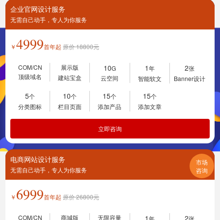
企业官网设计服务
无需自己动手，专人为你服务
4999
￥
首年起
原价
18800
元
COM/CN
展示版
10
1
2
G
年
张
顶级域名
建站宝盒
云空间
智能软文
Banner设计
5
10
15
15
个
个
个
个
分类图标
栏目页面
添加产品
添加文章
立即咨询
电商网站设计服务
市场
无需自己动手，专人为你服务
咨询
6999
￥
首年起
原价
26800
元
COM/CN
商城版
无限容量
1
2
年
张