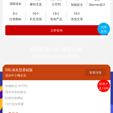
顶级域名
建站宝盒
云空间
智能软文
Banner设计
5
10
15
15
个
个
个
个
分类图标
栏目页面
添加产品
添加文章
代理
立即咨询
咨询
精选配套产品，低至2.4折
百万企业信任之选（仅限新购）
SSL域名型基础版
查看详情
适合中小微企业
新用户
绿锁标记 HTTPS
送1388
域名所有权验证
杜绝钓鱼网站
1对1安全部署