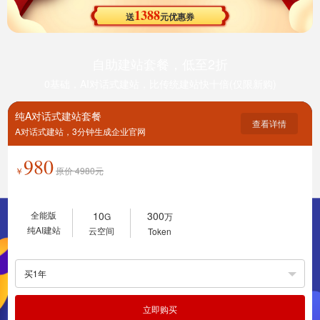
1388
送
元优惠券
自助建站套餐，低至2折
0基础，AI对话式建站，比传统建站快十倍(仅限新购)
纯A对话式建站套餐
查看详情
A对话式建站，3分钟生成企业官网
980
￥
原价
4980
元
全能版
10
300
G
万
纯AI建站
云空间
Token
买1年
立即购买