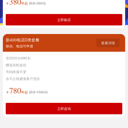
380
￥
年起
原价 380元
立即购买
新400电话D类套餐
查看详情
移动、电信可申请
含5200分钟时长
赠送挂机短信
号码终身不变
永不占线避免客户流失
780
￥
年起
原价 1560元
立即咨询