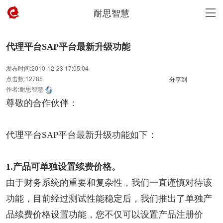
耐思智慧
代理平台SAP平台最新升级功能
发布时间:2010-12-23 17:05:04
点击数:12785
分享到
作者:耐思智慧
尊敬的合作伙伴：
代理平台SAP平台最新升级功能如下：
1.产品可单独设置续费价格。
由于财务系统的重要和复杂性，我们一直谨慎对待该
功能，目前经过测试性能稳定后，我们推出了单独产
品续费价格设置功能，您不仅可以设置产品注册价